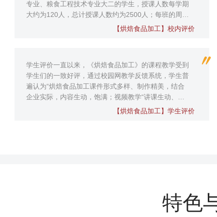
专业、粮食工程技术专业大二的学生，授课人数每学期
大约为120人，总计授课人数约为2500人；每班的周课
时为6学时，每学期96学时，总计授课课时数超3500学
【烘焙食品加工】校内评价
时。本课程2020年为校级精品课程，已向全校开放。
本课程开设时间长，...
学生评价一直以来，《烘焙食品加工》的课程教学受到
学生们的一致好评，通过校园网教学反馈系统，学生普
遍认为“烘焙食品加工课件形式多样、制作精美，结合
企业实际，内容生动，饱满；视频教学“讲课生动、有
激情，概念讲述清楚，重点突出，深入浅出，有感染
【烘焙食品加工】学生评价
力；使用现场教学，使其能较好地掌握烘焙食品加工的
技术操作，也了解到食品学科发展新内...
特色