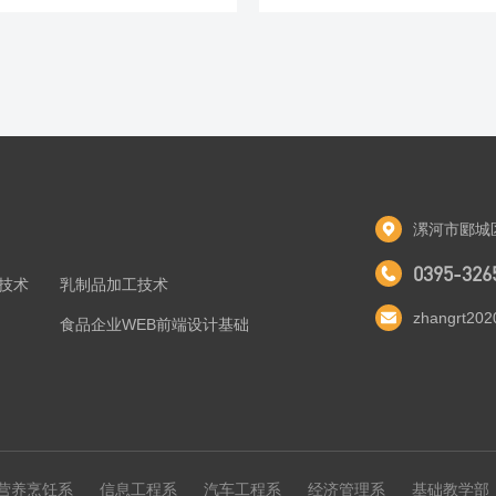
漯河市郾城
0395-326
技术
乳制品加工技术
zhangrt20
食品企业WEB前端设计基础
营养烹饪系
信息工程系
汽车工程系
经济管理系
基础教学部