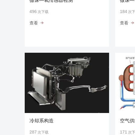
微课—氧传感器检测
微课—
496
184
次下载
次
查看
查看
冷却系构造
空气供
287
171
次下载
次