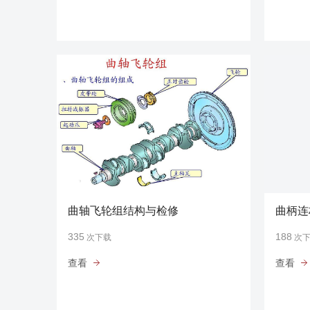
曲轴飞轮组结构与检修
曲柄连
335
188
次下载
次
查看
查看