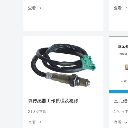
查看
查看
氧传感器工作原理及检修
三元催
210
170
次下载
次
查看
查看