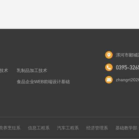
漯河市郾城
0395-326
技术
乳制品加工技术
zhangrt20
食品企业WEB前端设计基础
营养烹饪系
信息工程系
汽车工程系
经济管理系
基础教学部