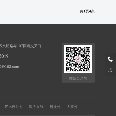
共
1
页
4
条
区文明路与107国道交叉口
5019
20@163.com
微信公众号
艺术设计系
教务在线
科技处
人事处