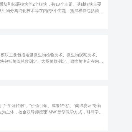
础模块和拓展模块等2个模块，共19个主题。基础模块主要
微生物分离纯化技术等在内的5个主题，拓展模块包括菌落
础模块主要包括走进微生物检验技术、微生物观察技术、
模块包括菌落总数测定、大肠菌群测定、致病菌测定在内的
产学研转创”、“价值引领、成果转化”、“岗课赛证”等新
为主体，校企双导师授课“MW”新型教学方式，引导学生