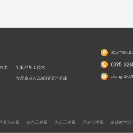
漯河市郾城
0395-326
技术
乳制品加工技术
zhangrt20
食品企业WEB前端设计基础
营养烹饪系
信息工程系
汽车工程系
经济管理系
基础教学部