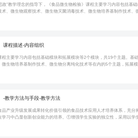
程思政”教学理念的指导下，《食品微生物检验》课程主要学习内容包括基
技术、微生物观察技术、微生物灭菌消毒技术、微生物培养基制作技术、
定、致病菌测定在内的14个...
】课程描述-内容组织
课程主要学习内容包括基础模块和拓展模块等2个模块，共19个主题。基
、微生物培养基制作技术、微生物分离纯化技术等在内的5个主题，拓展
物检验》课程总学时:144学时...
】-教学方法与手段-教学方法
品产业升级发展成果转化价值引领的食品技术应用人才培养体系，充分将“
在学习中凸显创新创业能力的培养。①增强学生实验的独立性，采用以学生
备实验、独立完成实验、独...