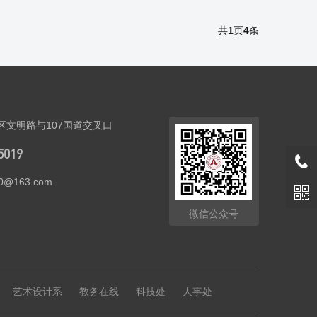
共
1
页
4
条
区文明路与107国道交叉口
5019
20@163.com
微信公众号
艺术设计系
教务在线
科技处
人事处