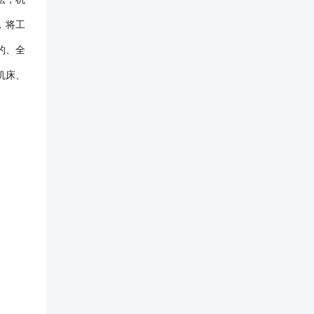
，将工
的、全
机床、