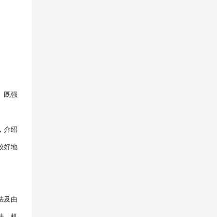
。既强
，介绍
较好地
法及由
法，机