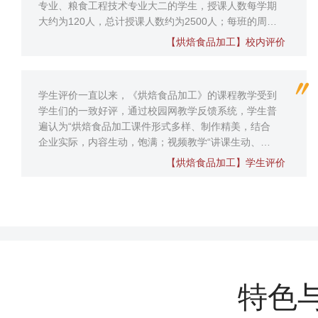
专业、粮食工程技术专业大二的学生，授课人数每学期
大约为120人，总计授课人数约为2500人；每班的周课
时为6学时，每学期96学时，总计授课课时数超3500学
【烘焙食品加工】校内评价
时。本课程2020年为校级精品课程，已向全校开放。
本课程开设时间长，...
学生评价一直以来，《烘焙食品加工》的课程教学受到
学生们的一致好评，通过校园网教学反馈系统，学生普
遍认为“烘焙食品加工课件形式多样、制作精美，结合
企业实际，内容生动，饱满；视频教学“讲课生动、有
激情，概念讲述清楚，重点突出，深入浅出，有感染
【烘焙食品加工】学生评价
力；使用现场教学，使其能较好地掌握烘焙食品加工的
技术操作，也了解到食品学科发展新内...
特色