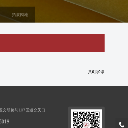
拓展园地
共
0
页
0
条
区文明路与107国道交叉口
5019