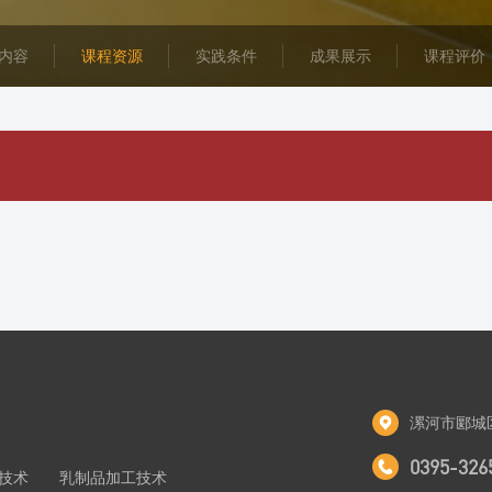
内容
课程资源
实践条件
成果展示
课程评价
漯河市郾城
0395-326
技术
乳制品加工技术